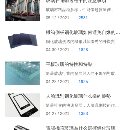
玻璃在運輸過程中的注意事項
玻璃材料品種多樣，性能優越質量佳，不但能夠作為裝飾，而且耐用功能廣。那么平常玻璃在運輸過程當中需要注意什么事項呢？接下來我們一起來看看吧。
05-12 / 2021
2581
機箱側板鋼化玻璃如何避免自爆的發生
鋼化玻璃側透的機箱以其優秀的外觀質感和視覺效果，得到了眾多DIY玩家的喜愛。相對比一般的亞克力以及塑料材質側透板，鋼化玻璃材質的側板擁有更強的透光性，所以在組建光污染平臺之后，鋼化玻璃機箱的視覺效果要更好，并且鋼化玻璃的耐磨性也要比亞克力強，在使用一段時間以后并不會像亞克力材質那樣滿目劃痕，影響美觀。同時，由于鋼化玻璃的自身重量大，可以有效地穩定機身，防止機箱共振。說了這么多鋼化玻璃的優點，下面我們就來說說機箱側板鋼化玻璃會自爆我們如何避免呢？
04-30 / 2021
1826
平板玻璃的特性和特點
隨著玻璃行業的發展與人們不斷的對玻璃的深入了解，玻璃的應用范圍也在不斷擴大，玻璃的種類很多材質也都各不相同，那么下面小編就帶大家來了解一下平板玻璃具有什么樣的特性、特點？
04-28 / 2021
1925
人臉識別鋼化玻璃什么樣的優勢
隨著社會的快速發展，人臉識別技術作為智能監控系統的一部分，可以直接幫助用戶從視頻屏幕中提取最有用的信息 。 這將大大提升監控系統的價值，使監控系統不再是簡單地錄制視頻，而是起到分析視頻的工作。那么下面我們就來了解一下什么是人臉識別？人臉識別鋼化玻璃什么樣的優勢？
04-27 / 2021
1353
電腦機箱玻璃為什么選擇鋼化玻璃