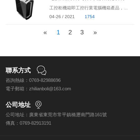
工控柜機箱即工控行業電腦機箱產品，一般是在條件比較惡劣的環境中使用的機箱，噪音和灰塵等很多的地方。有的朋友就問小編，說工控柜電腦機箱上面的面板玻璃為什么是鋼化玻璃而不是普通玻璃的呢？它又具有哪些特點？下面小編就帶大家來了解一下：
04-26 / 2021
1754
«
1
2
3
»
聯系方式
咨詢熱線：0769-82988696
電子郵箱：zhilianboli@163.com
公司地址
公司地址：廣東省東莞市常平鎮橋瀝南門路161號
傳真：0769-82913191