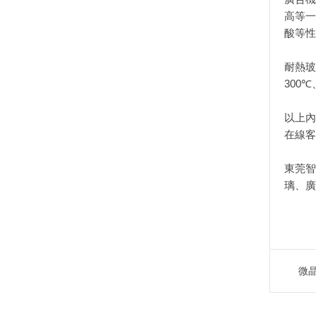
高等一
酸等性
耐熱玻
300
℃
以上內
在線客
東莞智
璃、廣
微