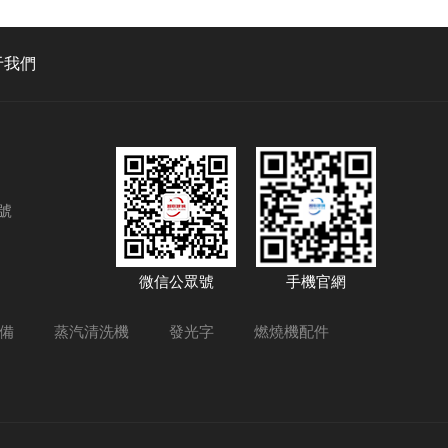
于我們
號
微信公眾號
手機官網
備
蒸汽清洗機
發光字
燃燒機配件