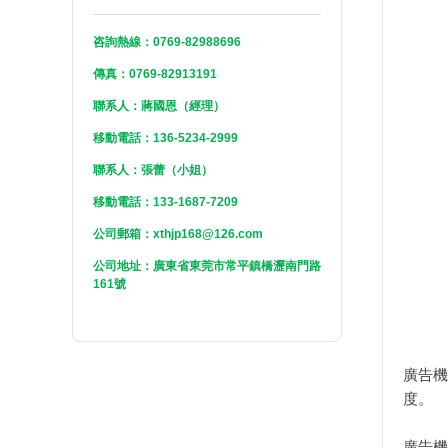
咨詢熱線：0769-82988696
傳真：0769-82913191
聯系人：蔣國恩（經理）
移動電話：136-5234-2999
聯系人：張蕾（小姐）
移動電話：133-1687-7209
公司郵箱：xthjp168@126.com
公司地址：廣東省東莞市常平鎮橋瀝南門路
161號
廣告機
度。
廣告機