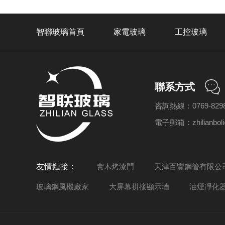
智聯玻璃首頁
家電玻璃
工控玻璃
聯系方式
咨詢熱線：0769-8298
電子郵箱：zhilianboli
友情鏈接：
實木烤漆門
天津百豐鋼管有限公
玻璃鋼風機廠家
大屏幕拼接顯示墻
油煙凈化