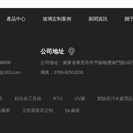
產品中心
玻璃定制案例
新聞資訊
關
公司地址
8696
公司地址：廣東省東莞市常平鎮橋瀝南門路161
@163.com
傳真：0769-82913191
司
鋁合金工具箱
RTO
UV膠
實驗室污水處理設
器廠家
王世襄家具定制
fpc廠家